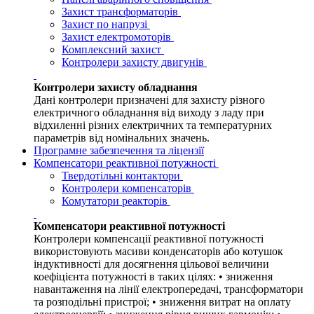
Захист трансформаторів
Захист по напрузі
Захист електромоторів
Комплексний захист
Контролери захисту двигунів
Контролери захисту обладнання
Дані контролери призначені для захисту різного
електричного обладнання від виходу з ладу при
відхиленні різних електричних та температурних
параметрів від номінальних значень.
Програмне забезпечення та ліцензії
Компенсатори реактивної потужності
Твердотільні контактори
Контролери компенсаторів
Комутатори реакторів
Компенсатори реактивної потужності
Контролери компенсації реактивної потужності
використовують масиви конденсаторів або котушок
індуктивності для досягнення цільової величини
коефіцієнта потужності в таких цілях: • зниження
навантаження на лінії електропередачі, трансформатори
та розподільні пристрої; • зниження витрат на оплату