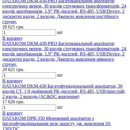
DATAKOM DKM-430-PRO Багатоканальний аналізатор
електричних мереж, 30 входів струмових трансформаторів, 24
входів запобіжників, 1.9” РК-дисплей, RS-485, USB/Device, 2
дискретні входи, 2 виходи, Джерело живлення постійного
струму.
20 621 грн.
шт
В корзину
DATAKOM DKM-430-PRO Багатоканальний аналізатор
електричних мереж, 30 входів струмових трансформаторів, 24
входів запобіжників, 1.9” РК-дисплей, RS-485, USB/Device, 2
дискретні входи, 2 виходи, Джерело живлення змінного
струму.
20 621 грн.
шт
В корзину
DATAKOM DKM-430 Багатофункціональний аналізатор, 30
входів CT, 1,9-дюймовий РК-дисплей, RS-485, USB/пристрій,
2 входи, 2 виходи (AC&DC живлення)
17 626 грн.
шт
В корзину
DATAKOM DPR-350 Мережевий аналізатор з
багатофункціональним реле захисту, дж. живлення 19-
150VDC