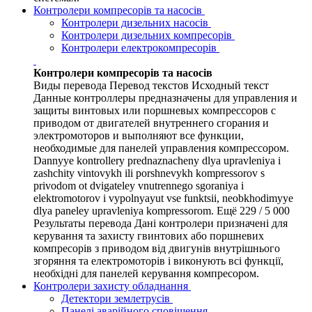
Контролери компресорів та насосів
Контролери дизельних насосів
Контролери дизельних компресорів
Контролери електрокомпресорів
Контролери компресорів та насосів
Виды перевода Перевод текстов Исходный текст
Данные контроллеры предназначены для управления и
защиты винтовых или поршневых компрессоров с
приводом от двигателей внутреннего сгорания и
электромоторов и выполняют все функции,
необходимые для панелей управления компрессором.
Dannyye kontrollery prednaznacheny dlya upravleniya i
zashchity vintovykh ili porshnevykh kompressorov s
privodom ot dvigateley vnutrennego sgoraniya i
elektromotorov i vypolnyayut vse funktsii, neobkhodimyye
dlya paneley upravleniya kompressorom. Ещё 229 / 5 000
Результаты перевода Дані контролери призначені для
керування та захисту гвинтових або поршневих
компресорів з приводом від двигунів внутрішнього
згоряння та електромоторів і виконують всі функції,
необхідні для панелей керування компресором.
Контролери захисту обладнання
Детектори землетрусів
Панелі аварійного сповіщення