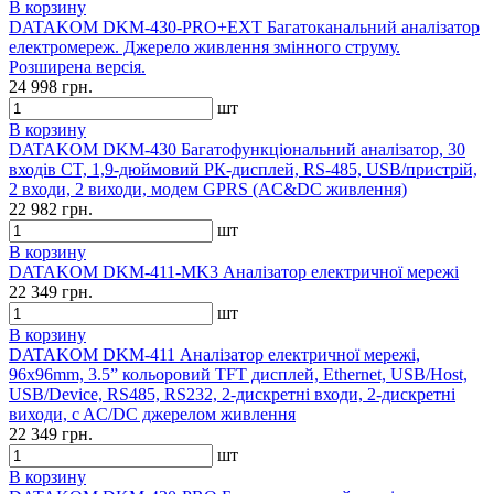
В корзину
DATAKOM DKM-430-PRO+EXT Багатоканальний аналізатор
електромереж. Джерело живлення змінного струму.
Розширена версія.
24 998 грн.
шт
В корзину
DATAKOM DKM-430 Багатофункціональний аналізатор, 30
входів CT, 1,9-дюймовий РК-дисплей, RS-485, USB/пристрій,
2 входи, 2 виходи, модем GPRS (AC&DC живлення)
22 982 грн.
шт
В корзину
DATAKOM DKM-411-MK3 Аналізатор електричної мережі
22 349 грн.
шт
В корзину
DATAKOM DKM-411 Аналізатор електричної мережі,
96x96mm, 3.5” кольоровий TFT дисплей, Ethernet, USB/Host,
USB/Device, RS485, RS232, 2-дискретні входи, 2-дискретні
виходи, c AC/DC джерелом живлення
22 349 грн.
шт
В корзину