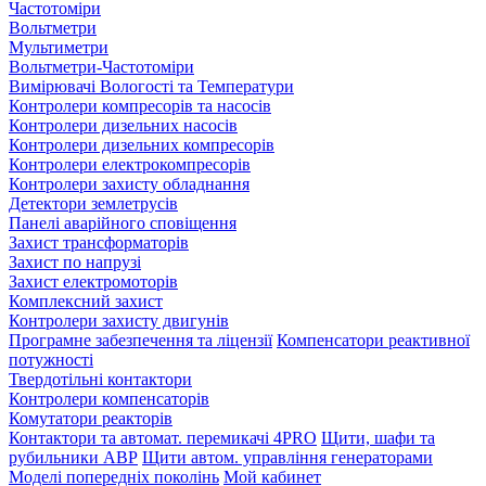
Частотоміри
Вольтметри
Мультиметри
Вольтметри-Частотоміри
Вимірювачі Вологості та Температури
Контролери компресорів та насосів
Контролери дизельних насосів
Контролери дизельних компресорів
Контролери електрокомпресорів
Контролери захисту обладнання
Детектори землетрусів
Панелі аварійного сповіщення
Захист трансформаторів
Захист по напрузі
Захист електромоторів
Комплексний захист
Контролери захисту двигунів
Програмне забезпечення та ліцензії
Компенсатори реактивної
потужності
Твердотільні контактори
Контролери компенсаторів
Комутатори реакторів
Контактори та автомат. перемикачі 4PRO
Щити, шафи та
рубильники АВР
Щити автом. управління генераторами
Моделі попередніх поколінь
Мой кабинет