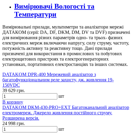
Вимірювачі Вологості та
Температури
Вимірювальні прилади, мультиметри та аналізатори мережі
ДАТАКОМ (серії: DA, DF, DKM, DM, DV та DVF) призначені
для вимірювання різних параметрів одно- та трьох- фазних
електричних мереж включаючи напругу, силу струму, частоту,
потужність активну та реактивну тощо. Дані прилади
призначені для використання в промислових та побутових
електрощитових пристроях та електрогенераторних
установках, портативних електростанціях та інших системах.
DATAKOM DPR-400 Мережевий аналізатор з
багатофункціональним реле захисту, дж. живлення 19-
150VDC
39 629 грн.
шт
В корзину
DATAKOM DKM-430-PRO+EXT Багатоканальний аналізатор
електромереж. Джерело живлення постійного струму.
Розширена версія.
24 998 грн.
шт