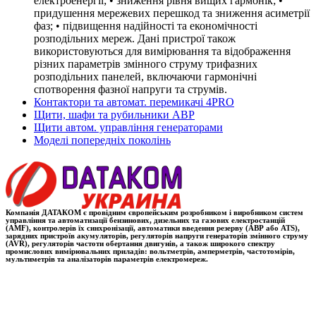
електроенергії; • зниження рівня вищих гармонік; •
придушення мережевих перешкод та зниження асиметрії
фаз; • підвищення надійності та економічності
розподільних мереж. Дані пристрої також
використовуються для вимірювання та відображення
різних параметрів змінного струму трифазних
розподільних панелей, включаючи гармонічні
спотворення фазної напруги та струмів.
Контактори та автомат. перемикачі 4PRO
Щити, шафи та рубильники АВР
Щити автом. управління генераторами
Моделі попередніх поколінь
Компанія ДАТАКОМ є провідним європейським розробником і виробником систем
управління та автоматизації бензинових, дизельних та газових електростанцій
(AMF), контролерів їх синхронізації, автоматики введення резерву (АВР або ATS),
зарядних пристроїв акумуляторів, регуляторів напруги генераторів змінного струму
(AVR), регуляторів частоти обертання двигунів, а також широкого спектру
промислових вимірювальних приладів: вольтметрів, амперметрів, частотомірів,
мультиметрів та аналізаторів параметрів електромереж.