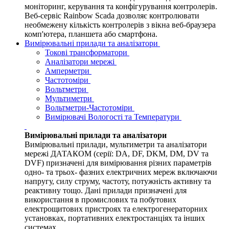
моніторинг, керування та конфігурування контролерів.
Веб-сервіс Rainbow Scada дозволяє контролювати
необмежену кількість контролерів з вікна веб-браузера
комп'ютера, планшета або смартфона.
Вимірювальні прилади та аналізатори
Токові трансформатори
Аналізатори мережі
Амперметри
Частотоміри
Вольтметри
Мультиметри
Вольтметри-Частотоміри
Вимірювачі Вологості та Температури
Вимірювальні прилади та аналізатори
Вимірювальні прилади, мультиметри та аналізатори
мережі ДАТАКОМ (серії: DA, DF, DKM, DM, DV та
DVF) призначені для вимірювання різних параметрів
одно- та трьох- фазних електричних мереж включаючи
напругу, силу струму, частоту, потужність активну та
реактивну тощо. Дані прилади призначені для
використання в промислових та побутових
електрощитових пристроях та електрогенераторних
установках, портативних електростанціях та інших
системах.