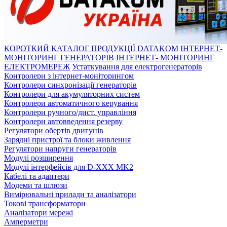
КОРОТКИЙ КАТАЛОГ ПРОДУКЦІЇ DATAKOM
ІНТЕРНЕТ-
МОНІТОРИНГ ГЕНЕРАТОРІВ
ІНТЕРНЕТ- МОНІТОРИНГ
ЕЛЕКТРОМЕРЕЖ
Устаткування для електрогенераторів
Контролери з інтернет-моніторингом
Контролери синхронізації генераторів
Контролери для акумуляторних систем
Контролери автоматичного керування
Контролери ручного/дист. управління
Контролери автовведення резерву
Регулятори обертів двигунів
Зарядні пристрої та блоки живлення
Регулятори напруги генераторів
Модулі розширення
Модулі інтерфейсів для D-XXX MK2
Кабелі та адаптери
Модеми та шлюзи
Вимірювальні прилади та аналізатори
Токові трансформатори
Аналізатори мережі
Амперметри