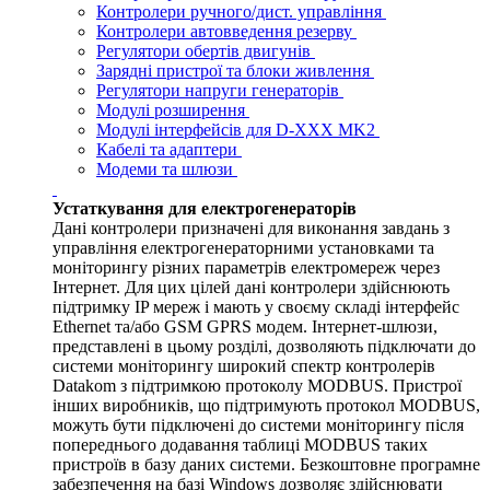
Контролери ручного/дист. управління
Контролери автовведення резерву
Регулятори обертів двигунів
Зарядні пристрої та блоки живлення
Регулятори напруги генераторів
Модулі розширення
Модулі інтерфейсів для D-XXX MK2
Кабелі та адаптери
Модеми та шлюзи
Устаткування для електрогенераторів
Дані контролери призначені для виконання завдань з
управління електрогенераторними установками та
моніторингу різних параметрів електромереж через
Інтернет. Для цих цілей дані контролери здійснюють
підтримку IP мереж і мають у своєму складі інтерфейс
Ethernet та/або GSM GPRS модем. Інтернет-шлюзи,
представлені в цьому розділі, дозволяють підключати до
системи моніторингу широкий спектр контролерів
Datakom з підтримкою протоколу MODBUS. Пристрої
інших виробників, що підтримують протокол MODBUS,
можуть бути підключені до системи моніторингу після
попереднього додавання таблиці MODBUS таких
пристроїв в базу даних системи. Безкоштовне програмне
забезпечення на базі Windows дозволяє здійснювати