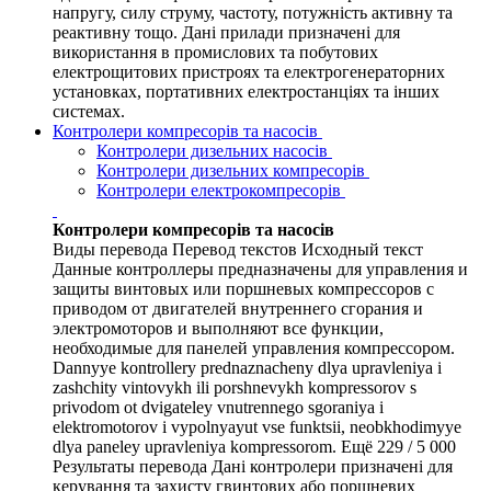
напругу, силу струму, частоту, потужність активну та
реактивну тощо. Дані прилади призначені для
використання в промислових та побутових
електрощитових пристроях та електрогенераторних
установках, портативних електростанціях та інших
системах.
Контролери компресорів та насосів
Контролери дизельних насосів
Контролери дизельних компресорів
Контролери електрокомпресорів
Контролери компресорів та насосів
Виды перевода Перевод текстов Исходный текст
Данные контроллеры предназначены для управления и
защиты винтовых или поршневых компрессоров с
приводом от двигателей внутреннего сгорания и
электромоторов и выполняют все функции,
необходимые для панелей управления компрессором.
Dannyye kontrollery prednaznacheny dlya upravleniya i
zashchity vintovykh ili porshnevykh kompressorov s
privodom ot dvigateley vnutrennego sgoraniya i
elektromotorov i vypolnyayut vse funktsii, neobkhodimyye
dlya paneley upravleniya kompressorom. Ещё 229 / 5 000
Результаты перевода Дані контролери призначені для
керування та захисту гвинтових або поршневих