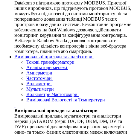
Datakom з підтримкою протоколу MODBUS. Пристрої
інших виробників, що підтримують протокол MODBUS,
можуть бути підключені до системи моніторингу після
попереднього додавання таблиці MODBUS таких
пристроїв в базу даних системи. Безкоштовне програмне
забезпечення на базі Windows дозволяє здійснювати
моніторинг, керування та конфігурування контролерів.
Веб-сервіс Rainbow Scada дозволяє контролювати
необмежену кількість контролерів з вікна веб-браузера
комп'ютера, планшета або смартфона.
Вимірювальні прилади та аналізатори
Токові трансформатори
Аналізатори мережі
Амперметри
Частотоміри
Вольтметри
Мультиметри
Вольтметри-Частотоміри
Вимірювачі Вологості та Температури
Вимірювальні прилади та аналізатори
Вимірювальні прилади, мультиметри та аналізатори
мережі ДАТАКОМ (серії: DA, DF, DKM, DM, DV та
DVF) призначені для вимірювання різних параметрів
одно- та трьох- фазних електричних мереж включаючи