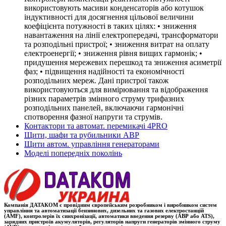
використовують масиви конденсаторів або котушок
індуктивності для досягнення цільової величини
коефіцієнта потужності в таких цілях: • зниження
навантаження на лінії електропередачі, трансформатори
та розподільні пристрої; • зниження витрат на оплату
електроенергії; • зниження рівня вищих гармонік; •
придушення мережевих перешкод та зниження асиметрії
фаз; • підвищення надійності та економічності
розподільних мереж. Дані пристрої також
використовуються для вимірювання та відображення
різних параметрів змінного струму трифазних
розподільних панелей, включаючи гармонічні
спотворення фазної напруги та струмів.
Контактори та автомат. перемикачі 4PRO
Щити, шафи та рубильники АВР
Щити автом. управління генераторами
Моделі попередніх поколінь
Компанія ДАТАКОМ є провідним європейським розробником і виробником систем
управління та автоматизації бензинових, дизельних та газових електростанцій
(AMF), контролерів їх синхронізації, автоматики введення резерву (АВР або ATS),
зарядних пристроїв акумуляторів, регуляторів напруги генераторів змінного струму