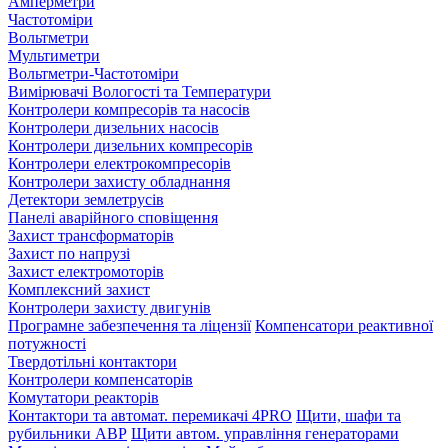
Амперметри
Частотоміри
Вольтметри
Мультиметри
Вольтметри-Частотоміри
Вимірювачі Вологості та Температури
Контролери компресорів та насосів
Контролери дизельних насосів
Контролери дизельних компресорів
Контролери електрокомпресорів
Контролери захисту обладнання
Детектори землетрусів
Панелі аварійного сповіщення
Захист трансформаторів
Захист по напрузі
Захист електромоторів
Комплексний захист
Контролери захисту двигунів
Програмне забезпечення та ліцензії
Компенсатори реактивної
потужності
Твердотільні контактори
Контролери компенсаторів
Комутатори реакторів
Контактори та автомат. перемикачі 4PRO
Щити, шафи та
рубильники АВР
Щити автом. управління генераторами