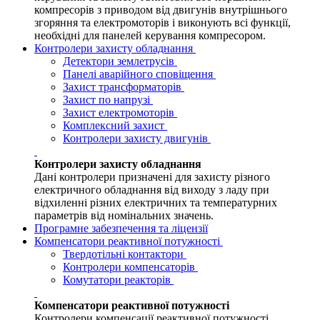
компресорів з приводом від двигунів внутрішнього
згоряння та електромоторів і виконують всі функції,
необхідні для панелей керування компресором.
Контролери захисту обладнання
Детектори землетрусів
Панелі аварійного сповіщення
Захист трансформаторів
Захист по напрузі
Захист електромоторів
Комплексний захист
Контролери захисту двигунів
Контролери захисту обладнання
Дані контролери призначені для захисту різного
електричного обладнання від виходу з ладу при
відхиленні різних електричних та температурних
параметрів від номінальних значень.
Програмне забезпечення та ліцензії
Компенсатори реактивної потужності
Твердотільні контактори
Контролери компенсаторів
Комутатори реакторів
Компенсатори реактивної потужності
Контролери компенсації реактивної потужності