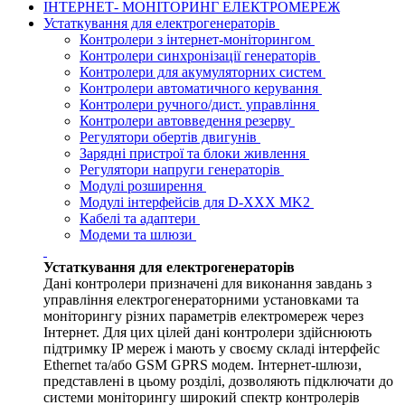
ІНТЕРНЕТ- МОНІТОРИНГ ЕЛЕКТРОМЕРЕЖ
Устаткування для електрогенераторів
Контролери з інтернет-моніторингом
Контролери синхронізації генераторів
Контролери для акумуляторних систем
Контролери автоматичного керування
Контролери ручного/дист. управління
Контролери автовведення резерву
Регулятори обертів двигунів
Зарядні пристрої та блоки живлення
Регулятори напруги генераторів
Модулі розширення
Модулі інтерфейсів для D-XXX MK2
Кабелі та адаптери
Модеми та шлюзи
Устаткування для електрогенераторів
Дані контролери призначені для виконання завдань з
управління електрогенераторними установками та
моніторингу різних параметрів електромереж через
Інтернет. Для цих цілей дані контролери здійснюють
підтримку IP мереж і мають у своєму складі інтерфейс
Ethernet та/або GSM GPRS модем. Інтернет-шлюзи,
представлені в цьому розділі, дозволяють підключати до
системи моніторингу широкий спектр контролерів