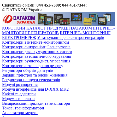
Свяжитесь с нами:
044 451-7300; 044 451-7344;
© DATAKOM Україна
КОРОТКИЙ КАТАЛОГ ПРОДУКЦІЇ DATAKOM
ІНТЕРНЕТ-
МОНІТОРИНГ ГЕНЕРАТОРІВ
ІНТЕРНЕТ- МОНІТОРИНГ
ЕЛЕКТРОМЕРЕЖ
Устаткування для електрогенераторів
Контролери з інтернет-моніторингом
Контролери синхронізації генераторів
Контролери для акумуляторних систем
Контролери автоматичного керування
Контролери ручного/дист. управління
Контролери автовведення резерву
Регулятори обертів двигунів
Зарядні пристрої та блоки живлення
Регулятори напруги генераторів
Модулі розширення
Модулі інтерфейсів для D-XXX MK2
Кабелі та адаптери
Модеми та шлюзи
Вимірювальні прилади та аналізатори
Токові трансформатори
Аналізатори мережі