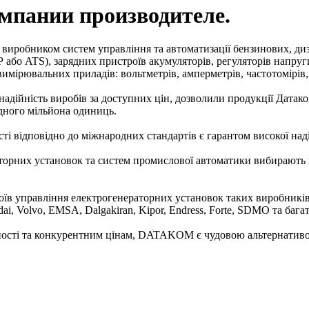
пании производителе.
робником систем управління та автоматизації бензинових, диз
Р або ATS), зарядних пристроїв акумуляторів, регуляторів напруг
имірювальних приладів: вольтметрів, амперметрів, частотомірів, 
адійність виробів за доступних цін, дозволили продукції Датако
одного мільйона одиниць.
ті відповідно до міжнародних стандартів є гарантом високої наді
раторних установок та систем промислової автоматики вибираю
 управління електрогенераторних установок таких виробників як P
undai, Volvo, EMSA, Dalgakiran, Kipor, Endress, Forte, SDMO та бага
ьності та конкурентним цінам, DATAKOM є чудовою альтернативо