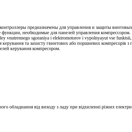
контроллеры предназначены для управления и защиты винтовых
ункции, необходимые для панелей управления компрессором. Danny
ley vnutrennego sgoraniya i elektromotorov i vypolnyayut vse funkts
ля керування та захисту гвинтових або поршневих компресорів з 
анелей керування компресором.
ного обладнання від виходу з ладу при відхиленні різних електр