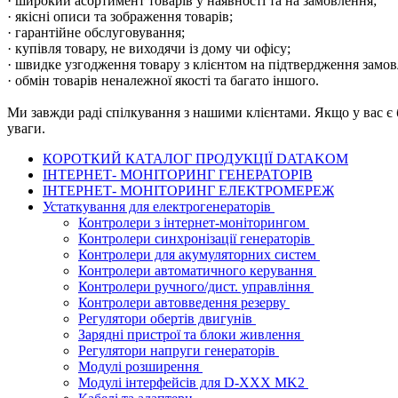
· широкий асортимент товарів у наявності та на замовлення;
· якісні описи та зображення товарів;
· гарантійне обслуговування;
· купівля товару, не виходячи із дому чи офісу;
· швидке узгодження товару з клієнтом на підтвердження замов
· обмін товарів неналежної якості та багато іншого.
Ми завжди раді спілкування з нашими клієнтами. Якщо у вас є 
уваги.
КОРОТКИЙ КАТАЛОГ ПРОДУКЦІЇ DATAKOM
ІНТЕРНЕТ- МОНІТОРИНГ ГЕНЕРАТОРІВ
ІНТЕРНЕТ- МОНІТОРИНГ ЕЛЕКТРОМЕРЕЖ
Устаткування для електрогенераторів
Контролери з інтернет-моніторингом
Контролери синхронізації генераторів
Контролери для акумуляторних систем
Контролери автоматичного керування
Контролери ручного/дист. управління
Контролери автовведення резерву
Регулятори обертів двигунів
Зарядні пристрої та блоки живлення
Регулятори напруги генераторів
Модулі розширення
Модулі інтерфейсів для D-XXX MK2