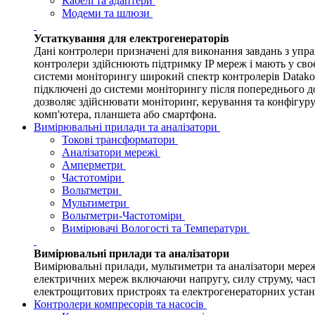
Кабелі та адаптери
Модеми та шлюзи
Устаткування для електрогенераторів
Дані контролери призначені для виконання завдань з упр
контролери здійснюють підтримку IP мереж і мають у своє
системи моніторингу широкий спектр контролерів Data
підключені до системи моніторингу після попереднього 
дозволяє здійснювати моніторинг, керування та конфігуру
комп'ютера, планшета або смартфона.
Вимірювальні прилади та аналізатори
Токові трансформатори
Аналізатори мережі
Амперметри
Частотоміри
Вольтметри
Мультиметри
Вольтметри-Частотоміри
Вимірювачі Вологості та Температури
Вимірювальні прилади та аналізатори
Вимірювальні прилади, мультиметри та аналізатори мере
електричних мереж включаючи напругу, силу струму, част
електрощитових пристроях та електрогенераторних устано
Контролери компресорів та насосів