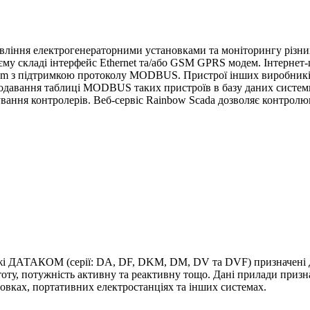
авління електрогенераторними установками та моніторингу різних
му складі інтерфейс Ethernet та/або GSM GPRS модем. Інтернет-
kom з підтримкою протоколу MODBUS. Пристрої інших виробник
додавання таблиці MODBUS таких пристроїв в базу даних систем
вання контролерів. Веб-сервіс Rainbow Scada дозволяє контролюв
жі ДАТАКОМ (серії: DA, DF, DKM, DM, DV та DVF) призначені дл
оту, потужність активну та реактивну тощо. Дані прилади призн
вках, портативних електростанціях та інших системах.