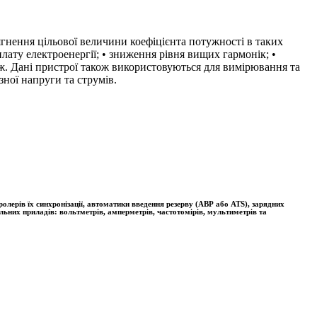
гнення цільової величини коефіцієнта потужності в таких
плату електроенергії; • зниження рівня вищих гармонік; •
ж. Дані пристрої також використовуються для вимірювання та
ної напруги та струмів.
лерів їх синхронізації, автоматики введення резерву (АВР або ATS), зарядних
льних приладів: вольтметрів, амперметрів, частотомірів, мультиметрів та