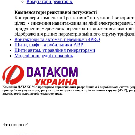
Комутатори реакторів
Компенсатори реактивної потужності
Контролери компенсації реактивної потужності використо
цілях: • зниження навантаження на лінії електропередачі,
придушення мережевих перешкод та зниження асиметрії фа
відображення різних параметрів змінного струму трифазн
Контактори та автомат. перемикачі 4PRO
Щити, шафи та рубильники АВР
Щити автом. управління генераторами
Моделі попередніх поколінь
Компанія ДАТАКОМ є провідним європейським розробником і виробником систем управлі
пристроїв акумуляторів, регуляторів напруги генераторів змінного струму (AVR), ре
аналізаторів параметрів електромереж.
Что нового?