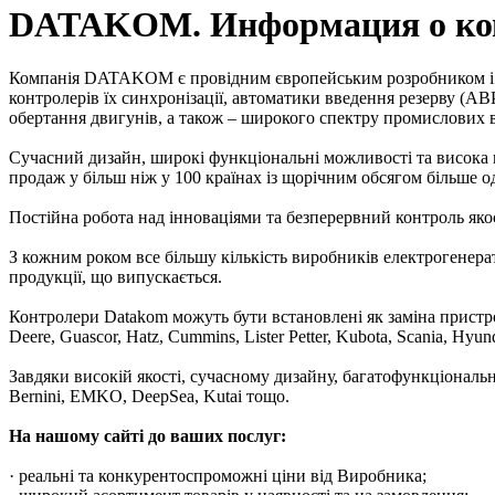
DATAKOM. Информация о ком
Компанія DATAKOM є провідним європейським розробником і ви
контролерів їх синхронізації, автоматики введення резерву (АВ
обертання двигунів, а також – широкого спектру промислових в
Сучасний дизайн, широкі функціональні можливості та висока н
продаж у більш ніж у 100 країнах із щорічним обсягом більше 
Постійна робота над інноваціями та безперервний контроль якос
З кожним роком все більшу кількість виробників електрогене
продукції, що випускається.
Контролери Datakom можуть бути встановлені як заміна пристроїв
Deere, Guascor, Hatz, Cummins, Lister Petter, Kubota, Scania, Hy
Завдяки високій якості, сучасному дизайну, багатофункціонал
Bernini, EMKO, DeepSea, Kutai тощо.
На нашому сайті до ваших послуг:
· реальні та конкурентоспроможні ціни від Виробника;