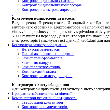
Контролери дизельних насосів
Контролери дизельних компресорів
Контролери електрокомпресорів
Контролери компресорів та насосів
Виды перевода Перевод текстов Исходный текст Данные 
внутреннего сгорания и электромоторов и выполняют все ф
vintovykh ili porshnevykh kompressorov s privodom ot dvigate
5 000 Результаты перевода Дані контролери призначені д
електромоторів і виконують всі функції, необхідні для п
Контролери захисту обладнання
Детектори землетрусів
Панелі аварійного сповіщення
Захист трансформаторів
Захист по напрузі
Захист електромоторів
Комплексний захист
Контролери захисту двигунів
Контролери захисту обладнання
Дані контролери призначені для захисту різного електрич
Програмне забезпечення та ліцензії
Компенсатори реактивної потужності
Твердотільні контактори
Контролери компенсаторів