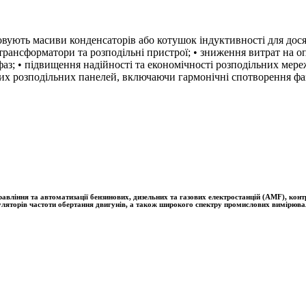
вують масиви конденсаторів або котушок індуктивності для дося
 трансформатори та розподільні пристрої; • зниження витрат на о
з; • підвищення надійності та економічності розподільних мере
их розподільних панелей, включаючи гармонічні спотворення фаз
ння та автоматизації бензинових, дизельних та газових електростанцій (AMF), контро
гуляторів частоти обертання двигунів, а також широкого спектру промислових вимірюва