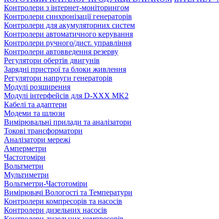
Контролери з інтернет-моніторингом
Контролери синхронізації генераторів
Контролери для акумуляторних систем
Контролери автоматичного керування
Контролери ручного/дист. управління
Контролери автовведення резерву
Регулятори обертів двигунів
Зарядні пристрої та блоки живлення
Регулятори напруги генераторів
Модулі розширення
Модулі інтерфейсів для D-XXX MK2
Кабелі та адаптери
Модеми та шлюзи
Вимірювальні прилади та аналізатори
Токові трансформатори
Аналізатори мережі
Амперметри
Частотоміри
Вольтметри
Мультиметри
Вольтметри-Частотоміри
Вимірювачі Вологості та Температури
Контролери компресорів та насосів
Контролери дизельних насосів
Контролери дизельних компресорів