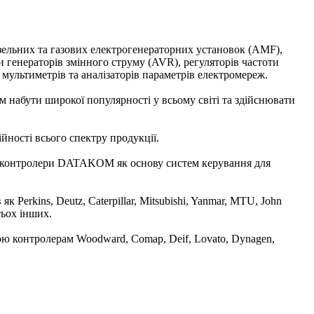
ельних та газових електрогенераторних установок (AMF),
и генераторів змінного струму (AVR), регуляторів частоти
мультиметрів та аналізаторів параметрів електромереж.
м набути широкої популярності у всьому світі та здійснювати
йності всього спектру продукції.
ть контролери DATAKOM як основу систем керування для
erkins, Deutz, Caterpillar, Mitsubishi, Yanmar, MTU, John
тьох інших.
ю контролерам Woodward, Comap, Deif, Lovato, Dynagen,