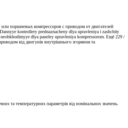
 или поршневых компрессоров с приводом от двигателей
ye kontrollery prednaznacheny dlya upravleniya i zashchity
ii, neobkhodimyye dlya paneley upravleniya kompressorom. Ещё 229 /
приводом від двигунів внутрішнього згоряння та
ичних та температурних параметрів від номінальних значень.