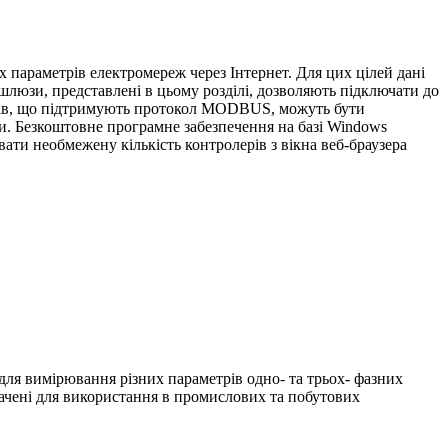
 параметрів електромереж через Інтернет. Для цих цілей дані
шлюзи, представлені в цьому розділі, дозволяють підключати до
ів, що підтримують протокол MODBUS, можуть бути
и. Безкоштовне програмне забезпечення на базі Windows
ати необмежену кількість контролерів з вікна веб-браузера
я вимірювання різних параметрів одно- та трьох- фазних
ачені для використання в промислових та побутових