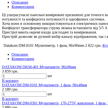
Описание
Комментарии
Ці ультрасучасні панельні вимірювачі призначені для точного 
потужності та коефіцієнта потужності в однофазних системах.
Хоча вони в основному використовуються в електричних панелях
Коефіцієнт трансформатора струму можна встановити від 5/5 А 
Пристрої мають окремі входи для подачі та вимірювання.
Пристрій дозволяє як ручний вибір каналу відображення, так і
Datakom DM-0101 Мультиметр, 1 фаза, 96x96mm
2 822 грн.
Ку
Описание
Комментарии
DATAKOM DKM-401 Мультиметр, 96x96мм
3 859 грн.
шт
В корзину
DATAKOM DM-0101 Мультиметр, 1 фаза, 96x48мм
2 189 грн.
шт
В корзину
DATAKOM DM-0301 Мультиметр, 170-275V живлення, 1 фаза, 
2 880 грн.