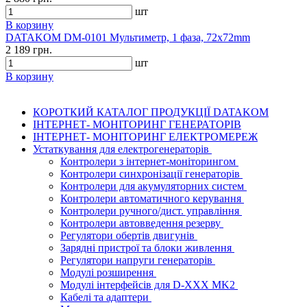
шт
В корзину
DATAKOM DM-0101 Мультиметр, 1 фаза, 72x72mm
2 189 грн.
шт
В корзину
КОРОТКИЙ КАТАЛОГ ПРОДУКЦІЇ DATAKOM
ІНТЕРНЕТ- МОНІТОРИНГ ГЕНЕРАТОРІВ
ІНТЕРНЕТ- МОНІТОРИНГ ЕЛЕКТРОМЕРЕЖ
Устаткування для електрогенераторів
Контролери з інтернет-моніторингом
Контролери синхронізації генераторів
Контролери для акумуляторних систем
Контролери автоматичного керування
Контролери ручного/дист. управління
Контролери автовведення резерву
Регулятори обертів двигунів
Зарядні пристрої та блоки живлення
Регулятори напруги генераторів
Модулі розширення
Модулі інтерфейсів для D-XXX MK2
Кабелі та адаптери