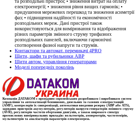
та розподільні пристрої; • зниження витрат на оплату
електроенергії; • зниження рівня вищих гармонік; •
придушення мережевих перешкод та зниження асиметрії
фаз; • підвищення надійності та економічності
розподільних мереж. Дані пристрої також
використовуються для вимірювання та відображення
різних параметрів змінного струму трифазних
розподільних панелей, включаючи гармонічні
спотворення фазної напруги та струмів.
Контактори та автомат. перемикачі 4PRO
Щити, шафи та рубильники АВР
Щити автом. управління генераторами
Моделі попередніх поколінь
Компанія ДАТАКОМ є провідним європейським розробником і виробником систем
управління та автоматизації бензинових, дизельних та газових електростанцій
(AMF), контролерів їх синхронізації, автоматики введення резерву (АВР або ATS),
зарядних пристроїв акумуляторів, регуляторів напруги генераторів змінного струму
(AVR), регуляторів частоти обертання двигунів, а також широкого спектру
промислових вимірювальних приладів: вольтметрів, амперметрів, частотомірів,
мультиметрів та аналізаторів параметрів електромереж.