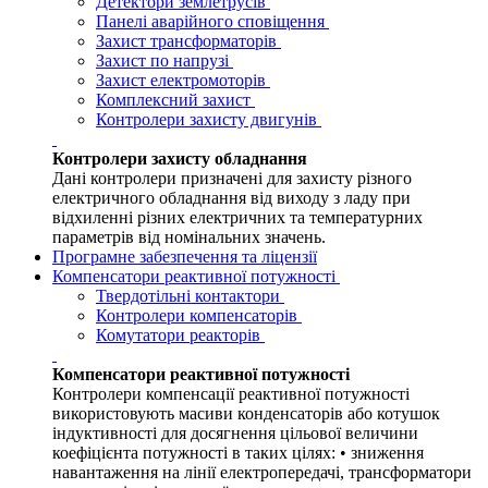
Детектори землетрусів
Панелі аварійного сповіщення
Захист трансформаторів
Захист по напрузі
Захист електромоторів
Комплексний захист
Контролери захисту двигунів
Контролери захисту обладнання
Дані контролери призначені для захисту різного
електричного обладнання від виходу з ладу при
відхиленні різних електричних та температурних
параметрів від номінальних значень.
Програмне забезпечення та ліцензії
Компенсатори реактивної потужності
Твердотільні контактори
Контролери компенсаторів
Комутатори реакторів
Компенсатори реактивної потужності
Контролери компенсації реактивної потужності
використовують масиви конденсаторів або котушок
індуктивності для досягнення цільової величини
коефіцієнта потужності в таких цілях: • зниження
навантаження на лінії електропередачі, трансформатори