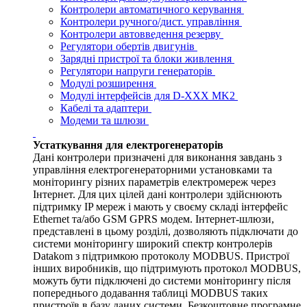
Контролери автоматичного керування
Контролери ручного/дист. управління
Контролери автовведення резерву
Регулятори обертів двигунів
Зарядні пристрої та блоки живлення
Регулятори напруги генераторів
Модулі розширення
Модулі інтерфейсів для D-XXX MK2
Кабелі та адаптери
Модеми та шлюзи
Устаткування для електрогенераторів
Дані контролери призначені для виконання завдань з
управління електрогенераторними установками та
моніторингу різних параметрів електромереж через
Інтернет. Для цих цілей дані контролери здійснюють
підтримку IP мереж і мають у своєму складі інтерфейс
Ethernet та/або GSM GPRS модем. Інтернет-шлюзи,
представлені в цьому розділі, дозволяють підключати до
системи моніторингу широкий спектр контролерів
Datakom з підтримкою протоколу MODBUS. Пристрої
інших виробників, що підтримують протокол MODBUS,
можуть бути підключені до системи моніторингу після
попереднього додавання таблиці MODBUS таких
пристроїв в базу даних системи. Безкоштовне програмне