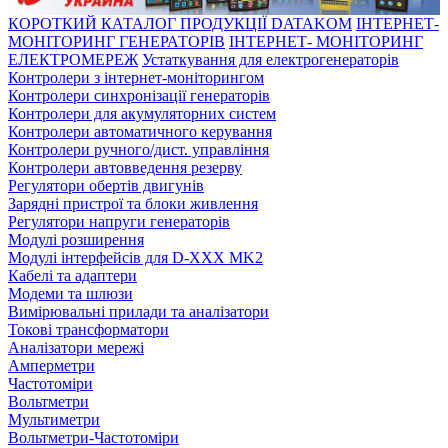
КОРОТКИЙ КАТАЛОГ ПРОДУКЦІЇ DATAKOM
ІНТЕРНЕТ-
МОНІТОРИНГ ГЕНЕРАТОРІВ
ІНТЕРНЕТ- МОНІТОРИНГ
ЕЛЕКТРОМЕРЕЖ
Устаткування для електрогенераторів
Контролери з інтернет-моніторингом
Контролери синхронізації генераторів
Контролери для акумуляторних систем
Контролери автоматичного керування
Контролери ручного/дист. управління
Контролери автовведення резерву
Регулятори обертів двигунів
Зарядні пристрої та блоки живлення
Регулятори напруги генераторів
Модулі розширення
Модулі інтерфейсів для D-XXX MK2
Кабелі та адаптери
Модеми та шлюзи
Вимірювальні прилади та аналізатори
Токові трансформатори
Аналізатори мережі
Амперметри
Частотоміри
Вольтметри
Мультиметри
Вольтметри-Частотоміри