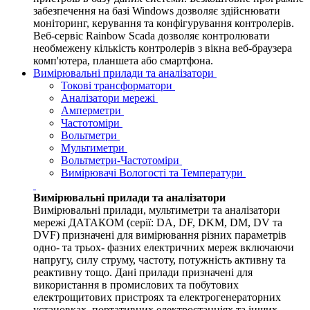
забезпечення на базі Windows дозволяє здійснювати
моніторинг, керування та конфігурування контролерів.
Веб-сервіс Rainbow Scada дозволяє контролювати
необмежену кількість контролерів з вікна веб-браузера
комп'ютера, планшета або смартфона.
Вимірювальні прилади та аналізатори
Токові трансформатори
Аналізатори мережі
Амперметри
Частотоміри
Вольтметри
Мультиметри
Вольтметри-Частотоміри
Вимірювачі Вологості та Температури
Вимірювальні прилади та аналізатори
Вимірювальні прилади, мультиметри та аналізатори
мережі ДАТАКОМ (серії: DA, DF, DKM, DM, DV та
DVF) призначені для вимірювання різних параметрів
одно- та трьох- фазних електричних мереж включаючи
напругу, силу струму, частоту, потужність активну та
реактивну тощо. Дані прилади призначені для
використання в промислових та побутових
електрощитових пристроях та електрогенераторних
установках, портативних електростанціях та інших