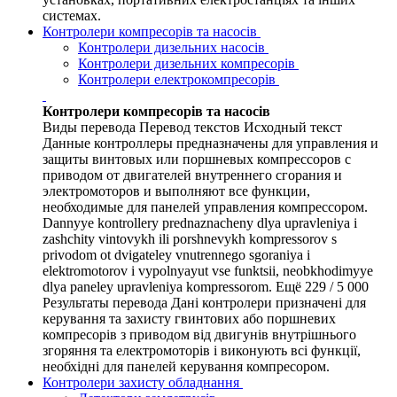
системах.
Контролери компресорів та насосів
Контролери дизельних насосів
Контролери дизельних компресорів
Контролери електрокомпресорів
Контролери компресорів та насосів
Виды перевода Перевод текстов Исходный текст
Данные контроллеры предназначены для управления и
защиты винтовых или поршневых компрессоров с
приводом от двигателей внутреннего сгорания и
электромоторов и выполняют все функции,
необходимые для панелей управления компрессором.
Dannyye kontrollery prednaznacheny dlya upravleniya i
zashchity vintovykh ili porshnevykh kompressorov s
privodom ot dvigateley vnutrennego sgoraniya i
elektromotorov i vypolnyayut vse funktsii, neobkhodimyye
dlya paneley upravleniya kompressorom. Ещё 229 / 5 000
Результаты перевода Дані контролери призначені для
керування та захисту гвинтових або поршневих
компресорів з приводом від двигунів внутрішнього
згоряння та електромоторів і виконують всі функції,
необхідні для панелей керування компресором.
Контролери захисту обладнання