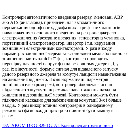
Контролери автоматичного введення резерву, іменовані AВР
або ATS (англ.мова), призначені для автоматичного
перемикання однофазних, двофазних і трифазних ланцюгів
навантаження з основного введення на резервне джерело
електроживлення (резервне введення, генераторна установка,
портативний електрогенератор, інвертор і т.д. керування
зовнішніми електричними контакторами. У разі виходу
параметрів зовнішньої мережі за встановлені межі або повного
зникнення навіть однієї з її фаз, контролер проводить
перевірку наявності напруг фаз на резервному джерелі, і, у
разі їх відсутності, формує сигнал для віддаленого запуску
даного резервного джерела та комутує ланцюги навантаження
на живлення від нього. Після нормалізації параметрів
зовнішньої електромережі, контролер відключає сигнал
віддаленого запуску та перемикає навантаження назад на
живлення від зовнішньої мережі. Контролери можуть бути
підключені каскадно для забезпечення комутації 3-х і більше
вводів. У разі використання контролерів в однофазному
режимі всі фазні входи пристрою повинні бути замкнуті
разом.
DATAKOM DKG-329-DUAL Контролер автоматичного