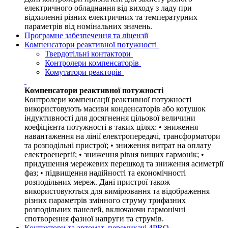
електричного обладнання від виходу з ладу при
відхиленні різних електричних та температурних
параметрів від номінальних значень.
Програмне забезпечення та ліцензії
Компенсатори реактивної потужності
Твердотільні контактори
Контролери компенсаторів
Комутатори реакторів
Компенсатори реактивної потужності
Контролери компенсації реактивної потужності
використовують масиви конденсаторів або котушок
індуктивності для досягнення цільової величини
коефіцієнта потужності в таких цілях: • зниження
навантаження на лінії електропередачі, трансформатори
та розподільні пристрої; • зниження витрат на оплату
електроенергії; • зниження рівня вищих гармонік; •
придушення мережевих перешкод та зниження асиметрії
фаз; • підвищення надійності та економічності
розподільних мереж. Дані пристрої також
використовуються для вимірювання та відображення
різних параметрів змінного струму трифазних
розподільних панелей, включаючи гармонічні
спотворення фазної напруги та струмів.
Контактори та автомат. перемикачі 4PRO