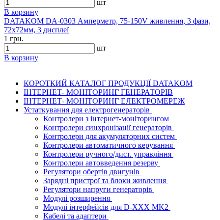
шт
В корзину
DATAKOM DA-0303 Амперметр, 75-150V живлення, 3 фази,
72x72мм, 3 дисплеї
1 грн.
шт
В корзину
КОРОТКИЙ КАТАЛОГ ПРОДУКЦІЇ DATAKOM
ІНТЕРНЕТ- МОНІТОРИНГ ГЕНЕРАТОРІВ
ІНТЕРНЕТ- МОНІТОРИНГ ЕЛЕКТРОМЕРЕЖ
Устаткування для електрогенераторів
Контролери з інтернет-моніторингом
Контролери синхронізації генераторів
Контролери для акумуляторних систем
Контролери автоматичного керування
Контролери ручного/дист. управління
Контролери автовведення резерву
Регулятори обертів двигунів
Зарядні пристрої та блоки живлення
Регулятори напруги генераторів
Модулі розширення
Модулі інтерфейсів для D-XXX MK2
Кабелі та адаптери