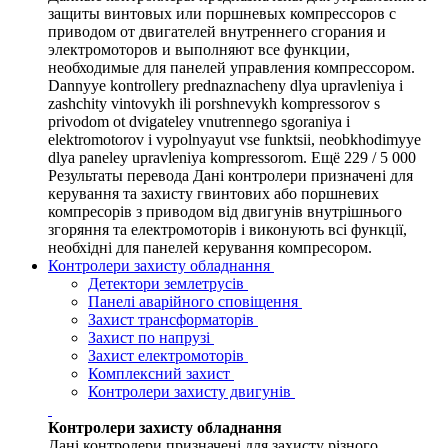
защиты винтовых или поршневых компрессоров с
приводом от двигателей внутреннего сгорания и
электромоторов и выполняют все функции,
необходимые для панелей управления компрессором.
Dannyye kontrollery prednaznacheny dlya upravleniya i
zashchity vintovykh ili porshnevykh kompressorov s
privodom ot dvigateley vnutrennego sgoraniya i
elektromotorov i vypolnyayut vse funktsii, neobkhodimyye
dlya paneley upravleniya kompressorom. Ещё 229 / 5 000
Результаты перевода Дані контролери призначені для
керування та захисту гвинтових або поршневих
компресорів з приводом від двигунів внутрішнього
згоряння та електромоторів і виконують всі функції,
необхідні для панелей керування компресором.
Контролери захисту обладнання
Детектори землетрусів
Панелі аварійного сповіщення
Захист трансформаторів
Захист по напрузі
Захист електромоторів
Комплексний захист
Контролери захисту двигунів
Контролери захисту обладнання
Дані контролери призначені для захисту різного