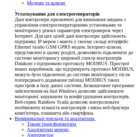
Модеми та шлюзи
Устаткування для електрогенераторів
Дані контролери призначені для виконання завдань з
управління електрогенераторними установками та
моніторингу різних параметрів електромереж через
Інтернет. Для цих цілей дані контролери здійснюють
підтримку IP мереж і мають у своєму складі інтерфейс
Ethernet та/або GSM GPRS модем. Інтернет-шлюзи,
представлені в цьому розділі, дозволяють підключати до
системи моніторингу широкий спектр контролерів
Datakom з підтримкою протоколу MODBUS. Пристрої
інших виробників, що підтримують протокол MODBUS,
можуть бути підключені до системи моніторингу після
попереднього додавання таблиці MODBUS таких
пристроїв в базу даних системи. Безкоштовне програмне
забезпечення на базі Windows дозволяє здійснювати
моніторинг, керування та конфігурування контролерів.
Веб-сервіс Rainbow Scada дозволяє контролювати
необмежену кількість контролерів з вікна веб-браузера
комп'ютера, планшета або смартфона.
Вимірювальні прилади та аналізатори
Токові трансформатори
Аналізатори мережі
Амперметри