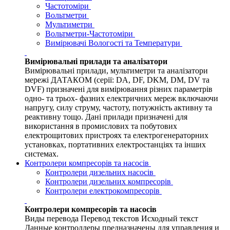
Частотоміри
Вольтметри
Мультиметри
Вольтметри-Частотоміри
Вимірювачі Вологості та Температури
Вимірювальні прилади та аналізатори
Вимірювальні прилади, мультиметри та аналізатори
мережі ДАТАКОМ (серії: DA, DF, DKM, DM, DV та
DVF) призначені для вимірювання різних параметрів
одно- та трьох- фазних електричних мереж включаючи
напругу, силу струму, частоту, потужність активну та
реактивну тощо. Дані прилади призначені для
використання в промислових та побутових
електрощитових пристроях та електрогенераторних
установках, портативних електростанціях та інших
системах.
Контролери компресорів та насосів
Контролери дизельних насосів
Контролери дизельних компресорів
Контролери електрокомпресорів
Контролери компресорів та насосів
Виды перевода Перевод текстов Исходный текст
Данные контроллеры предназначены для управления и