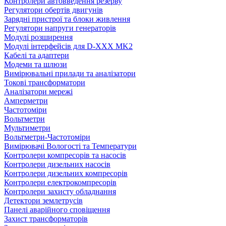
Контролери автовведення резерву
Регулятори обертів двигунів
Зарядні пристрої та блоки живлення
Регулятори напруги генераторів
Модулі розширення
Модулі інтерфейсів для D-XXX MK2
Кабелі та адаптери
Модеми та шлюзи
Вимірювальні прилади та аналізатори
Токові трансформатори
Аналізатори мережі
Амперметри
Частотоміри
Вольтметри
Мультиметри
Вольтметри-Частотоміри
Вимірювачі Вологості та Температури
Контролери компресорів та насосів
Контролери дизельних насосів
Контролери дизельних компресорів
Контролери електрокомпресорів
Контролери захисту обладнання
Детектори землетрусів
Панелі аварійного сповіщення
Захист трансформаторів