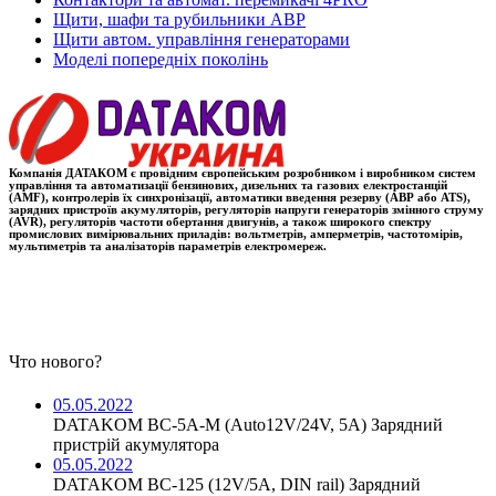
Щити, шафи та рубильники АВР
Щити автом. управління генераторами
Моделі попередніх поколінь
Компанія ДАТАКОМ є провідним європейським розробником і виробником систем
управління та автоматизації бензинових, дизельних та газових електростанцій
(AMF), контролерів їх синхронізації, автоматики введення резерву (АВР або ATS),
зарядних пристроїв акумуляторів, регуляторів напруги генераторів змінного струму
(AVR), регуляторів частоти обертання двигунів, а також широкого спектру
промислових вимірювальних приладів: вольтметрів, амперметрів, частотомірів,
мультиметрів та аналізаторів параметрів електромереж.
Что нового?
05.05.2022
DATAKOM BC-5A-M (Auto12V/24V, 5A) Зарядний
пристрій акумулятора
05.05.2022
DATAKOM BC-125 (12V/5A, DIN rail) Зарядний