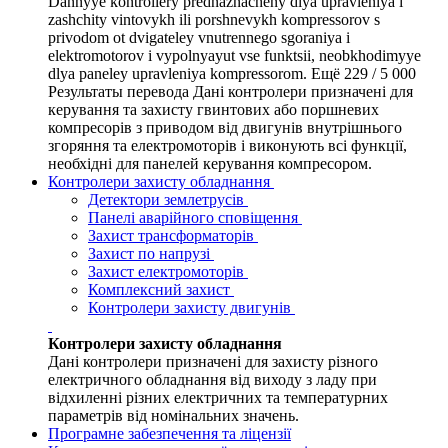
Dannyye kontrollery prednaznacheny dlya upravleniya i
zashchity vintovykh ili porshnevykh kompressorov s
privodom ot dvigateley vnutrennego sgoraniya i
elektromotorov i vypolnyayut vse funktsii, neobkhodimyye
dlya paneley upravleniya kompressorom. Ещё 229 / 5 000
Результаты перевода Дані контролери призначені для
керування та захисту гвинтових або поршневих
компресорів з приводом від двигунів внутрішнього
згоряння та електромоторів і виконують всі функції,
необхідні для панелей керування компресором.
Контролери захисту обладнання
Детектори землетрусів
Панелі аварійного сповіщення
Захист трансформаторів
Захист по напрузі
Захист електромоторів
Комплексний захист
Контролери захисту двигунів
Контролери захисту обладнання
Дані контролери призначені для захисту різного
електричного обладнання від виходу з ладу при
відхиленні різних електричних та температурних
параметрів від номінальних значень.
Програмне забезпечення та ліцензії