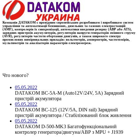
Компанія ДАТАКОМ є провідним європейським розробником і виробником систем
управління та автоматизації бензинових, дизельних та газових електростанцій
(AMF), контролерів їх синхронізації, автоматики введення резерву (АВР або ATS),
зарядних пристроїв акумуляторів, регуляторів напруги генераторів змінного струму
(AVR), регуляторів частоти обертання двигунів, а також широкого спектру
промислових вимірювальних приладів: вольтметрів, амперметрів, частотомірів,
мультиметрів та аналізаторів параметрів електромереж.
Что нового?
05.05.2022
DATAKOM BC-5A-M (Auto12V/24V, 5A) Зарядний
пристрій акумулятора
05.05.2022
DATAKOM BC-125 (12V/5A, DIN rail) Зарядний
пристрій акумулятора / Стабілізований блок живлення
05.05.2022
DATAKOM D-500-MK3 Багатофункціональний
контролер генератора/двигуна/АВР з MPU + J1939