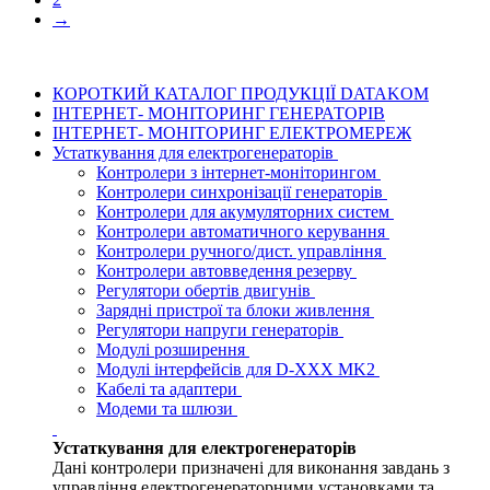
→
КОРОТКИЙ КАТАЛОГ ПРОДУКЦІЇ DATAKOM
ІНТЕРНЕТ- МОНІТОРИНГ ГЕНЕРАТОРІВ
ІНТЕРНЕТ- МОНІТОРИНГ ЕЛЕКТРОМЕРЕЖ
Устаткування для електрогенераторів
Контролери з інтернет-моніторингом
Контролери синхронізації генераторів
Контролери для акумуляторних систем
Контролери автоматичного керування
Контролери ручного/дист. управління
Контролери автовведення резерву
Регулятори обертів двигунів
Зарядні пристрої та блоки живлення
Регулятори напруги генераторів
Модулі розширення
Модулі інтерфейсів для D-XXX MK2
Кабелі та адаптери
Модеми та шлюзи
Устаткування для електрогенераторів
Дані контролери призначені для виконання завдань з
управління електрогенераторними установками та