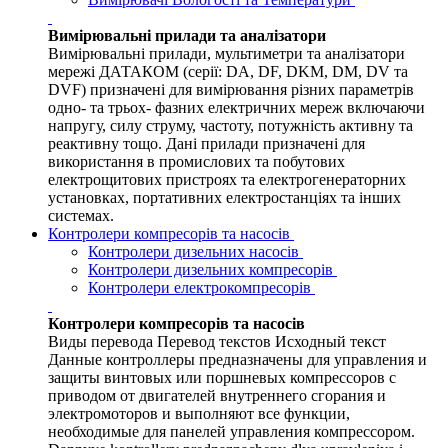
Вимірювальні прилади та аналізатори
Вимірювальні прилади, мультиметри та аналізатори
мережі ДАТАКОМ (серії: DA, DF, DKM, DM, DV та
DVF) призначені для вимірювання різних параметрів
одно- та трьох- фазних електричних мереж включаючи
напругу, силу струму, частоту, потужність активну та
реактивну тощо. Дані прилади призначені для
використання в промислових та побутових
електрощитових пристроях та електрогенераторних
установках, портативних електростанціях та інших
системах.
Контролери компресорів та насосів
Контролери дизельних насосів
Контролери дизельних компресорів
Контролери електрокомпресорів
Контролери компресорів та насосів
Виды перевода Перевод текстов Исходный текст
Данные контроллеры предназначены для управления и
защиты винтовых или поршневых компрессоров с
приводом от двигателей внутреннего сгорания и
электромоторов и выполняют все функции,
необходимые для панелей управления компрессором.