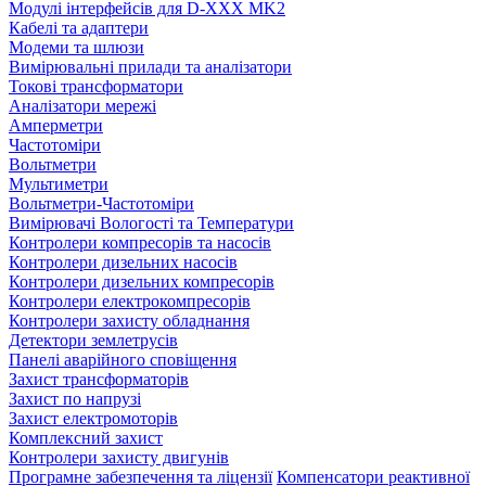
Модулі інтерфейсів для D-XXX MK2
Кабелі та адаптери
Модеми та шлюзи
Вимірювальні прилади та аналізатори
Токові трансформатори
Аналізатори мережі
Амперметри
Частотоміри
Вольтметри
Мультиметри
Вольтметри-Частотоміри
Вимірювачі Вологості та Температури
Контролери компресорів та насосів
Контролери дизельних насосів
Контролери дизельних компресорів
Контролери електрокомпресорів
Контролери захисту обладнання
Детектори землетрусів
Панелі аварійного сповіщення
Захист трансформаторів
Захист по напрузі
Захист електромоторів
Комплексний захист
Контролери захисту двигунів
Програмне забезпечення та ліцензії
Компенсатори реактивної