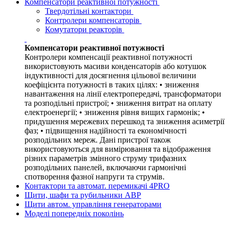
Компенсатори реактивної потужності
Твердотільні контактори
Контролери компенсаторів
Комутатори реакторів
Компенсатори реактивної потужності
Контролери компенсації реактивної потужності
використовують масиви конденсаторів або котушок
індуктивності для досягнення цільової величини
коефіцієнта потужності в таких цілях: • зниження
навантаження на лінії електропередачі, трансформатори
та розподільні пристрої; • зниження витрат на оплату
електроенергії; • зниження рівня вищих гармонік; •
придушення мережевих перешкод та зниження асиметрії
фаз; • підвищення надійності та економічності
розподільних мереж. Дані пристрої також
використовуються для вимірювання та відображення
різних параметрів змінного струму трифазних
розподільних панелей, включаючи гармонічні
спотворення фазної напруги та струмів.
Контактори та автомат. перемикачі 4PRO
Щити, шафи та рубильники АВР
Щити автом. управління генераторами
Моделі попередніх поколінь