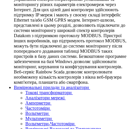
моніторингу різних параметрів електромереж через
Інтернет. Для цих цілей дані контролери здійснюють
підтримку IP мереж і мають у своєму складі інтерфейс
Ethernet та/або GSM GPRS модем. Інтернет-шлюзи,
представлені в цьому розділі, дозволяють підключати до
системи моніторингу широкий спектр контролерів
Datakom з підтримкою протоколу MODBUS. Пристрої
інших виробників, що підтримують протокол MODBUS,
можуть бути підключені до системи моніторингу після
попереднього додавання таблиці MODBUS таких
пристроїв в базу даних системи. Безкоштовне програмне
забезпечення на базі Windows дозволяє здійснювати
моніторинг, керування та конфігурування контролерів.
Веб-сервіс Rainbow Scada дозволяє контролювати
необмежену кількість контролерів з вікна веб-браузера
комп'ютера, планшета або смартфона.
Вимірювальні прилади та аналізатори
Токові трансформатори
Аналізатори мережі
Амперметри
Частотоміри
Вольтметри
Мультиметри
Вольтметри-Частотоміри
Вимірювачі Вологості та Температури