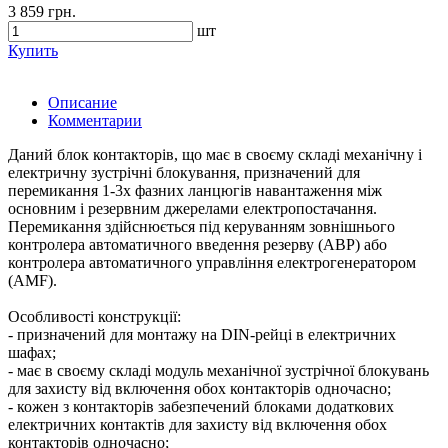
3 859 грн.
шт
Купить
Описание
Комментарии
Даний блок контакторів, що має в своєму складі механічну і
електричну зустрічні блокування, призначений для
перемикання 1-3х фазних ланцюгів навантаження між
основним і резервним джерелами електропостачання.
Перемикання здійснюється під керуванням зовнішнього
контролера автоматичного введення резерву (АВР) або
контролера автоматичного управління електрогенератором
(AMF).
Особливості конструкції:
- призначений для монтажу на DIN-рейці в електричних
шафах;
- має в своєму складі модуль механічної зустрічної блокувань
для захисту від включення обох контакторів одночасно;
- кожен з контакторів забезпечений блоками додаткових
електричних контактів для захисту від включення обох
контакторів одночасно;