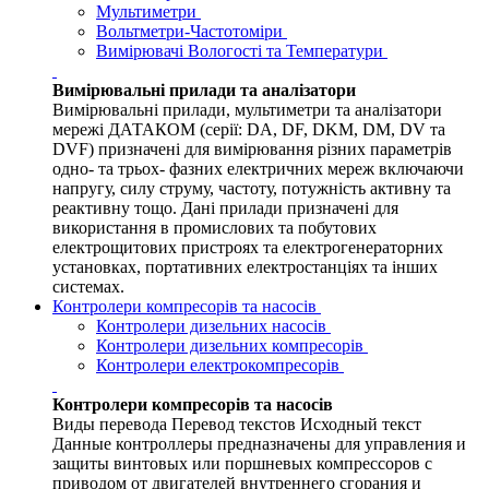
Мультиметри
Вольтметри-Частотоміри
Вимірювачі Вологості та Температури
Вимірювальні прилади та аналізатори
Вимірювальні прилади, мультиметри та аналізатори
мережі ДАТАКОМ (серії: DA, DF, DKM, DM, DV та
DVF) призначені для вимірювання різних параметрів
одно- та трьох- фазних електричних мереж включаючи
напругу, силу струму, частоту, потужність активну та
реактивну тощо. Дані прилади призначені для
використання в промислових та побутових
електрощитових пристроях та електрогенераторних
установках, портативних електростанціях та інших
системах.
Контролери компресорів та насосів
Контролери дизельних насосів
Контролери дизельних компресорів
Контролери електрокомпресорів
Контролери компресорів та насосів
Виды перевода Перевод текстов Исходный текст
Данные контроллеры предназначены для управления и
защиты винтовых или поршневых компрессоров с
приводом от двигателей внутреннего сгорания и