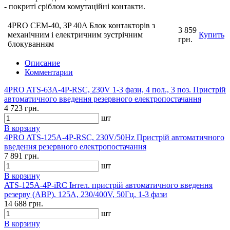
- покриті сріблом комутаційні контакти.
4PRO CEM-40, 3P 40A Блок контакторів з
3 859
механічним і електричним зустрічним
Купить
грн.
блокуванням
Описание
Комментарии
4PRO ATS-63A-4P-RSC, 230V 1-3 фази, 4 пол., 3 поз. Пристрій
автоматичного введення резервного електропостачання
4 723 грн.
шт
В корзину
4PRO ATS-125A-4P-RSC, 230V/50Hz Пристрій автоматичного
введення резервного електропостачання
7 891 грн.
шт
В корзину
ATS-125A-4P-iRC Інтел. пристрій автоматичного введення
резерву (АВР), 125A, 230/400V, 50Гц, 1-3 фази
14 688 грн.
шт
В корзину