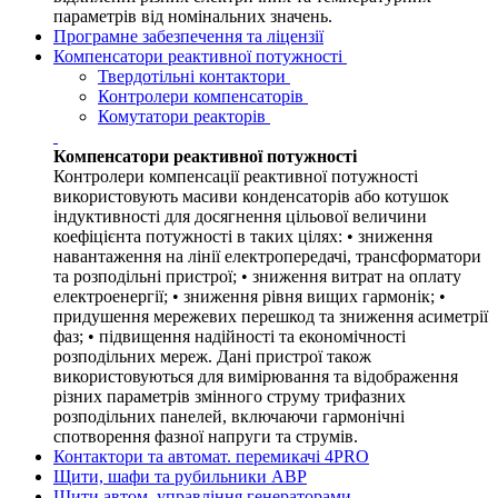
параметрів від номінальних значень.
Програмне забезпечення та ліцензії
Компенсатори реактивної потужності
Твердотільні контактори
Контролери компенсаторів
Комутатори реакторів
Компенсатори реактивної потужності
Контролери компенсації реактивної потужності
використовують масиви конденсаторів або котушок
індуктивності для досягнення цільової величини
коефіцієнта потужності в таких цілях: • зниження
навантаження на лінії електропередачі, трансформатори
та розподільні пристрої; • зниження витрат на оплату
електроенергії; • зниження рівня вищих гармонік; •
придушення мережевих перешкод та зниження асиметрії
фаз; • підвищення надійності та економічності
розподільних мереж. Дані пристрої також
використовуються для вимірювання та відображення
різних параметрів змінного струму трифазних
розподільних панелей, включаючи гармонічні
спотворення фазної напруги та струмів.
Контактори та автомат. перемикачі 4PRO
Щити, шафи та рубильники АВР
Щити автом. управління генераторами