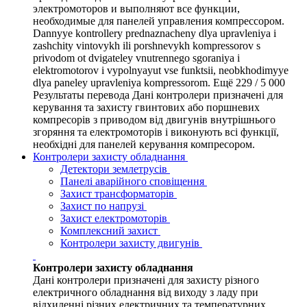
электромоторов и выполняют все функции,
необходимые для панелей управления компрессором.
Dannyye kontrollery prednaznacheny dlya upravleniya i
zashchity vintovykh ili porshnevykh kompressorov s
privodom ot dvigateley vnutrennego sgoraniya i
elektromotorov i vypolnyayut vse funktsii, neobkhodimyye
dlya paneley upravleniya kompressorom. Ещё 229 / 5 000
Результаты перевода Дані контролери призначені для
керування та захисту гвинтових або поршневих
компресорів з приводом від двигунів внутрішнього
згоряння та електромоторів і виконують всі функції,
необхідні для панелей керування компресором.
Контролери захисту обладнання
Детектори землетрусів
Панелі аварійного сповіщення
Захист трансформаторів
Захист по напрузі
Захист електромоторів
Комплексний захист
Контролери захисту двигунів
Контролери захисту обладнання
Дані контролери призначені для захисту різного
електричного обладнання від виходу з ладу при
відхиленні різних електричних та температурних