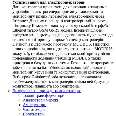
Устаткування для електрогенераторів
Дані контролери призначені для виконання завдань з
управління електрогенераторними установками та
моніторингу різних параметрів електромереж через
Інтернет. Для цих цілей дані контролери здійснюють
підтримку IP мереж і мають у своєму складі інтерфейс
Ethernet та/або GSM GPRS модем. Інтернет-шлюзи,
представлені в цьому розділі, дозволяють підключати до
системи моніторингу широкий спектр контролерів
Datakom з підтримкою протоколу MODBUS. Пристрої
інших виробників, що підтримують протокол MODBUS,
можуть бути підключені до системи моніторингу після
попереднього додавання таблиці MODBUS таких
пристроїв в базу даних системи. Безкоштовне програмне
забезпечення на базі Windows дозволяє здійснювати
моніторинг, керування та конфігурування контролерів.
Веб-сервіс Rainbow Scada дозволяє контролювати
необмежену кількість контролерів з вікна веб-браузера
комп'ютера, планшета або смартфона.
Вимірювальні прилади та аналізатори
Токові трансформатори
Аналізатори мережі
Амперметри
Частотоміри
Вольтметри