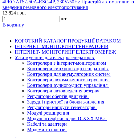
4PRO ATS-250A-RSC-4P, 230V/50Hz Пристрій автоматичного
введення резервного електропостачання
13 824 грн.
шт
В корзину
КОРОТКИЙ КАТАЛОГ ПРОДУКЦІЇ DATAKOM
ІНТЕРНЕТ- МОНІТОРИНГ ГЕНЕРАТОРІВ
ІНТЕРНЕТ- МОНІТОРИНГ ЕЛЕКТРОМЕРЕЖ
Устаткування для електрогенераторів
Контролери з інтернет-моніторингом
Контролери синхронізації генераторів
Контролери для акумуляторних систем
Контролери автоматичного керування
Контролери ручного/дист. управління
Контролери автовведення резерву
Регулятори обертів двигунів
Зарядні пристрої та блоки живлення
Регулятори напруги генераторів
Модулі розширення
Модулі інтерфейсів для D-XXX MK2
Кабелі та адаптери
Модеми та шлюзи