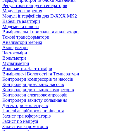
Зарядні пристрої та блоки живлення
Регулятори напруги генераторів
Модулі розширення
Модулі інтерфейсів для D-XXX MK2
Кабелі та адаптери
Модеми та шлюзи
Вимірювальні прилади та аналізатори
Токові трансформатори
Аналізатори мережі
Амперметри
Частотоміри
Вольтметри
Мультиметри
Вольтметри-Частотоміри
Вимірювачі Вологості та Температури
Контролери компресорів та насосів
Контролери дизельних насосів
Контролери дизельних компресорів
Контролери електрокомпресорів
Контролери захисту обладнання
Детектори землетрусів
Панелі аварійного сповіщення
Захист трансформаторів
Захист по напрузі
Захист електромоторів