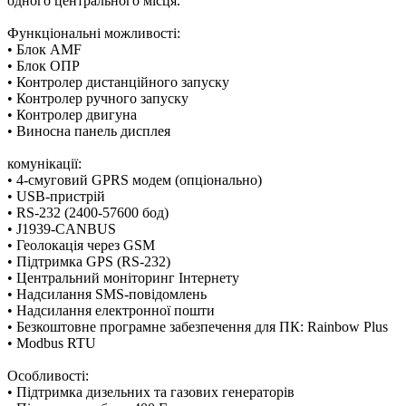
одного центрального місця.
Функціональні можливості:
• Блок AMF
• Блок ОПР
• Контролер дистанційного запуску
• Контролер ручного запуску
• Контролер двигуна
• Виносна панель дисплея
комунікації:
• 4-смуговий GPRS модем (опціонально)
• USB-пристрій
• RS-232 (2400-57600 бод)
• J1939-CANBUS
• Геолокація через GSM
• Підтримка GPS (RS-232)
• Центральний моніторинг Інтернету
• Надсилання SMS-повідомлень
• Надсилання електронної пошти
• Безкоштовне програмне забезпечення для ПК: Rainbow Plus
• Modbus RTU
Особливості:
• Підтримка дизельних та газових генераторів