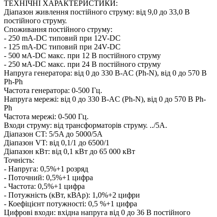
ТЕХНІЧНІ ХАРАКТЕРИСТИКИ:
Діапазон живлення постійного струму: від 9,0 до 33,0 В
постійного струму.
Споживання постійного струму:
- 250 mA-DC типовий при 12V-DC
- 125 mA-DC типовий при 24V-DC
- 500 мА-DC макс. при 12 В постійного струму
- 250 мА-DC макс. при 24 В постійного струму
Напруга генератора: від 0 до 330 В-AC (Ph-N), від 0 до 570 В
Ph-Ph
Частота генератора: 0-500 Гц.
Напруга мережі: від 0 до 330 В-AC (Ph-N), від 0 до 570 В Ph-
Ph
Частота мережі: 0-500 Гц.
Входи струму: від трансформаторів струму. ../5А.
Діапазон CT: 5/5A до 5000/5A
Діапазон VT: від 0,1/1 до 6500/1
Діапазон кВт: від 0,1 кВт до 65 000 кВт
Точність:
- Напруга: 0,5%+1 розряд
- Поточний: 0,5%+1 цифра
- Частота: 0,5%+1 цифра
- Потужність (кВт, кВАр): 1,0%+2 цифри
- Коефіцієнт потужності: 0,5 %+1 цифра
Цифрові входи: вхідна напруга від 0 до 36 В постійного