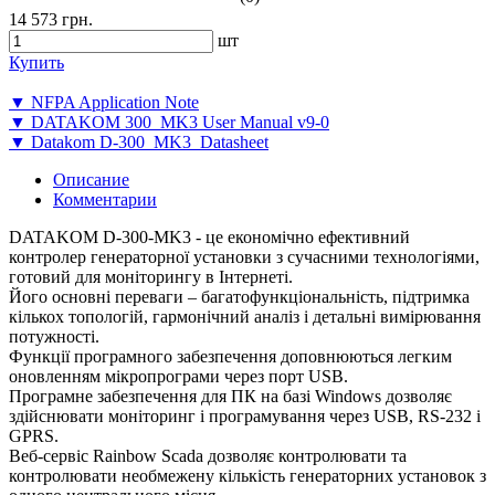
14 573 грн.
шт
Купить
▼ NFPA Application Note
▼ DATAKOM 300_MK3 User Manual v9-0
▼ Datakom D-300_MK3_Datasheet
Описание
Комментарии
DATAKOM D-300-MK3 - це економічно ефективний
контролер генераторної установки з сучасними технологіями,
готовий для моніторингу в Інтернеті.
Його основні переваги – багатофункціональність, підтримка
кількох топологій, гармонічний аналіз і детальні вимірювання
потужності.
Функції програмного забезпечення доповнюються легким
оновленням мікропрограми через порт USB.
Програмне забезпечення для ПК на базі Windows дозволяє
здійснювати моніторинг і програмування через USB, RS-232 і
GPRS.
Веб-сервіс Rainbow Scada дозволяє контролювати та
контролювати необмежену кількість генераторних установок з