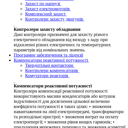
Захист по напрузі
Захист електромоторів
Комплексний захист
Контролери захисту двигунів
Контролери захисту обладнання
Дані контролери призначені для захисту різного
електричного обладнання від виходу з ладу при
відхиленні різних електричних та температурних
параметрів від номінальних значень.
Програмне забезпечення та ліцензії
Компенсатори реактивної потужності
Твердотільні контактори
Контролери компенсаторів
Комутатори реакторів
Компенсатори реактивної потужності
Контролери компенсації реактивної потужності
використовують масиви конденсаторів або котушок
індуктивності для досягнення цільової величини
коефіцієнта потужності в таких цілях: • зниження
навантаження на лінії електропередачі, трансформатори
та розподільні пристрої; • зниження витрат на оплату
електроенергії; • зниження рівня вищих гармонік; •
придушення мережевих перешкод та зниження асиметрії