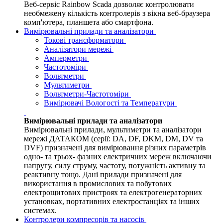
Веб-сервіс Rainbow Scada дозволяє контролювати
необмежену кількість контролерів з вікна веб-браузера
комп'ютера, планшета або смартфона.
Вимірювальні прилади та аналізатори
Токові трансформатори
Аналізатори мережі
Амперметри
Частотоміри
Вольтметри
Мультиметри
Вольтметри-Частотоміри
Вимірювачі Вологості та Температури
Вимірювальні прилади та аналізатори
Вимірювальні прилади, мультиметри та аналізатори
мережі ДАТАКОМ (серії: DA, DF, DKM, DM, DV та
DVF) призначені для вимірювання різних параметрів
одно- та трьох- фазних електричних мереж включаючи
напругу, силу струму, частоту, потужність активну та
реактивну тощо. Дані прилади призначені для
використання в промислових та побутових
електрощитових пристроях та електрогенераторних
установках, портативних електростанціях та інших
системах.
Контролери компресорів та насосів