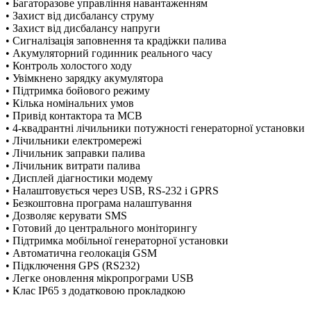
• Багаторазове управління навантаженням
• Захист від дисбалансу струму
• Захист від дисбалансу напруги
• Сигналізація заповнення та крадіжки палива
• Акумуляторний годинник реального часу
• Контроль холостого ходу
• Увімкнено зарядку акумулятора
• Підтримка бойового режиму
• Кілька номінальних умов
• Привід контактора та MCB
• 4-квадрантні лічильники потужності генераторної установки
• Лічильники електромережі
• Лічильник заправки палива
• Лічильник витрати палива
• Дисплей діагностики модему
• Налаштовується через USB, RS-232 і GPRS
• Безкоштовна програма налаштування
• Дозволяє керувати SMS
• Готовий до центрального моніторингу
• Підтримка мобільної генераторної установки
• Автоматична геолокація GSM
• Підключення GPS (RS232)
• Легке оновлення мікропрограми USB
• Клас IP65 з додатковою прокладкою