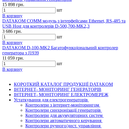
15 898 грн.
шт
В корзину
DATAKOM COMM модуль з інтерфейсами Ethernet, RS-485 та
USB Host для контролерів D-500,700-MK2,3
3 686 грн.
шт
В корзину
DATAKOM D-100-MK2 Багатофункціональний контролер
генератора з J1939
11 059 грн.
шт
В корзину
КОРОТКИЙ КАТАЛОГ ПРОДУКЦІЇ DATAKOM
ІНТЕРНЕТ- МОНІТОРИНГ ГЕНЕРАТОРІВ
ІНТЕРНЕТ- МОНІТОРИНГ ЕЛЕКТРОМЕРЕЖ
Устаткування для електрогенераторів
Контролери з інтернет-моніторингом
Контролери синхронізації генераторів
Контролери для акумуляторних систем
Контролери автоматичного керування
Контролери ручного/дист. управління