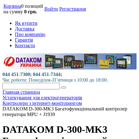
Корзина
0 позиций
Войти
Регистрация
на сумму
0 грн.
Як купити
Доставка
Про компанію
Гарантія
Контакти
044 451-7300; 044 451-7344;
Час роботи: Понеділок-П’ятниця з 10:00 до 18:00.
Главная страница
Устаткування для електрогенераторів
Контролери з інтернет-моніторингом
DATAKOM D-300-MK3 Багатофункціональний контролер
генератора MPU + J1939
DATAKOM D-300-MK3