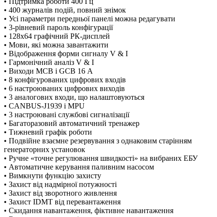
• Підтримка роботи 400 Гц
• 400 журналів подій, повний знімок
• Усі параметри передньої панелі можна редагувати
• 3-рівневий пароль конфігурації
• 128x64 графічний РК-дисплей
• Мови, які можна завантажити
• Відображення форми сигналу V & I
• Гармонічний аналіз V & I
• Виходи MCB і GCB 16 А
• 8 конфігурованих цифрових входів
• 6 настроюваних цифрових виходів
• 3 аналогових входи, що налаштовуються
• CANBUS-J1939 і MPU
• 3 настроювані службові сигналізації
• Багаторазовий автоматичний тренажер
• Тижневий графік роботи
• Подвійне взаємне резервування з однаковим старінням
генераторних установок
• Ручне «точне регулювання швидкості» на вибраних ЕБУ
• Автоматичне керування паливним насосом
• Вимкнути функцію захисту
• Захист від надмірної потужності
• Захист від зворотного живлення
• Захист IDMT від перевантаження
• Скидання навантаження, фіктивне навантаження