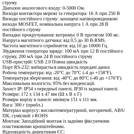
струму.
Діапазон аналогового входу: 0-5000 Ом.
Виходи контактора мережі та генератора: 16 А при 250 В
Виходи постійного струму: захищені напівпровідникові
виходи MOSFET, номінальна напруга 1 А при 28 В
постійного струму
Випадки прокручування: витримує 0 В протягом 100 мс.
Напруга магнітного датчика: від 0,5 до 30 В-RMS.
Частота магнітного сприйняття: від 10 до 10000 Гц.
Збудження генератора заряду: 100 мА при 12 В постійного
струму, 200 мА при 24 В постійного струму
USB-пристрій: USB 2.0 Повна швидкість
Порт RS-232: вибирається швидкість передачі даних
Робоча температура: від -20°C до 70°C (-4 до +158°F).
Температура зберігання: від -40°C до 80°C (-40 до +176°F).
Максимальна вологість: 95% без конденсації.
Захист IP: IP54 з передньої панелі, IP30 із задньої панелі.
Розміри: 172 x 134 x 47 мм (Ш x В x Г)
Розміри вирізу в панелі: мінімум 151 x 111 мм.
Вага: 300 г (прибл.)
Матеріал корпусу: високотемпературний, негорючий, ABS/
ПК, сумісний з ROHS
Монтаж: Заподібний монтаж із задніми фіксуючими
пластиковими кронштейнами.
Відповідність директивам ЄС: