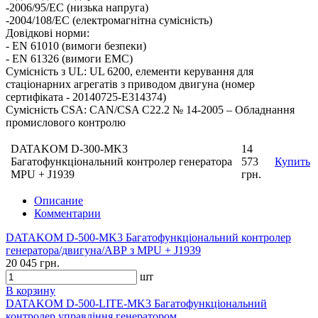
-2006/95/EC (низька напруга)
-2004/108/EC (електромагнітна сумісність)
Довідкові норми:
- EN 61010 (вимоги безпеки)
- EN 61326 (вимоги EMC)
Сумісність з UL: UL 6200, елементи керування для
стаціонарних агрегатів з приводом двигуна (номер
сертифіката - 20140725-E314374)
Сумісність CSA: CAN/CSA C22.2 № 14-2005 – Обладнання
промислового контролю
DATAKOM D-300-MK3
14
Багатофункціональний контролер генератора
573
Купить
MPU + J1939
грн.
Описание
Комментарии
DATAKOM D-500-MK3 Багатофункціональний контролер
генератора/двигуна/АВР з MPU + J1939
20 045 грн.
шт
В корзину
DATAKOM D-500-LITE-MK3 Багатофункціональний
контролер управління генератором