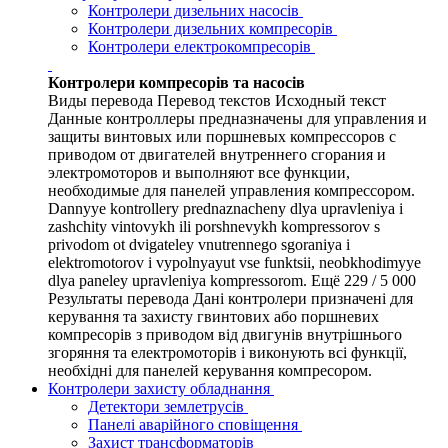
Контролери дизельних насосів
Контролери дизельних компресорів
Контролери електрокомпресорів
Контролери компресорів та насосів
Виды перевода Перевод текстов Исходный текст
Данные контроллеры предназначены для управления и
защиты винтовых или поршневых компрессоров с
приводом от двигателей внутреннего сгорания и
электромоторов и выполняют все функции,
необходимые для панелей управления компрессором.
Dannyye kontrollery prednaznacheny dlya upravleniya i
zashchity vintovykh ili porshnevykh kompressorov s
privodom ot dvigateley vnutrennego sgoraniya i
elektromotorov i vypolnyayut vse funktsii, neobkhodimyye
dlya paneley upravleniya kompressorom. Ещё 229 / 5 000
Результаты перевода Дані контролери призначені для
керування та захисту гвинтових або поршневих
компресорів з приводом від двигунів внутрішнього
згоряння та електромоторів і виконують всі функції,
необхідні для панелей керування компресором.
Контролери захисту обладнання
Детектори землетрусів
Панелі аварійного сповіщення
Захист трансформаторів