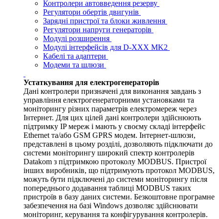
Контролери автовведення резерву
Регулятори обертів двигунів
Зарядні пристрої та блоки живлення
Регулятори напруги генераторів
Модулі розширення
Модулі інтерфейсів для D-XXX MK2
Кабелі та адаптери
Модеми та шлюзи
Устаткування для електрогенераторів
Дані контролери призначені для виконання завдань з
управління електрогенераторними установками та
моніторингу різних параметрів електромереж через
Інтернет. Для цих цілей дані контролери здійснюють
підтримку IP мереж і мають у своєму складі інтерфейс
Ethernet та/або GSM GPRS модем. Інтернет-шлюзи,
представлені в цьому розділі, дозволяють підключати до
системи моніторингу широкий спектр контролерів
Datakom з підтримкою протоколу MODBUS. Пристрої
інших виробників, що підтримують протокол MODBUS,
можуть бути підключені до системи моніторингу після
попереднього додавання таблиці MODBUS таких
пристроїв в базу даних системи. Безкоштовне програмне
забезпечення на базі Windows дозволяє здійснювати
моніторинг, керування та конфігурування контролерів.