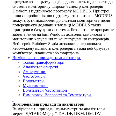
представлені в цьому розділі, дозволяють підключати до
системи моніторингу широкий спектр контролерів
Datakom з підтримкою протоколу MODBUS. Пристрої
інших виробників, що підтримують протокол MODBUS,
можуть бути підключені до системи моніторингу після
попереднього додавання таблиці MODBUS таких
пристроїв в базу даних системи. Безкоштовне програмне
забезпечення на базі Windows дозволяє здійснювати
моніторинг, керування та конфігурування контролерів.
Веб-сервіс Rainbow Scada дозволяє контролювати
необмежену кількість контролерів з вікна веб-браузера
комп'ютера, планшета або смартфона.
Вимірювальні прилади та аналізатори
Токові трансформатори
Аналізатори мережі
Амперметри
Частотоміри
Вольтметри
Мультиметри
Вольтметри-Частотоміри
Вимірювачі Вологості та Температури
Вимірювальні прилади та аналізатори
Вимірювальні прилади, мультиметри та аналізатори
мережі ДАТАКОМ (серії: DA, DF, DKM, DM, DV та