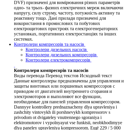
DVF) призначені для вимірювання різних параметрів
одно- та трьох- фазних електричних мереж включаючи
напругу, силу струму, частоту, потужність активну та
реактивну тощо. Дані прилади призначені для
використання в промислових та побутових
електрощитових пристроях та електрогенераторних
установках, портативних електростанціях та інших
системах.
Контролери компресорів та насосів
Контролери дизельних насосів
Контролери дизельних компресорів
Контролери електрокомпресорів
Контролери компресорів та насосів
Виды перевода Перевод текстов Исходный текст
Данные контроллеры предназначены для управления и
защиты винтовых или поршневых компрессоров с
приводом от двигателей внутреннего сгорания и
электромоторов и выполняют все функции,
необходимые для панелей управления компрессором.
Dannyye kontrollery prednaznacheny dlya upravleniya i
zashchity vintovykh ili porshnevykh kompressorov s
privodom ot dvigateley vnutrennego sgoraniya i
elektromotorov i vypolnyayut vse funktsii, neobkhodimyye
dlya paneley upravleniya kompressorom. Ещё 229 / 5 000