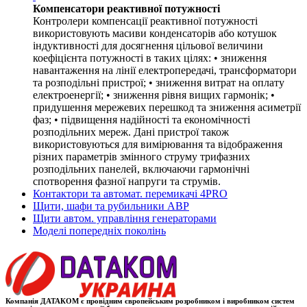
Компенсатори реактивної потужності
Контролери компенсації реактивної потужності
використовують масиви конденсаторів або котушок
індуктивності для досягнення цільової величини
коефіцієнта потужності в таких цілях: • зниження
навантаження на лінії електропередачі, трансформатори
та розподільні пристрої; • зниження витрат на оплату
електроенергії; • зниження рівня вищих гармонік; •
придушення мережевих перешкод та зниження асиметрії
фаз; • підвищення надійності та економічності
розподільних мереж. Дані пристрої також
використовуються для вимірювання та відображення
різних параметрів змінного струму трифазних
розподільних панелей, включаючи гармонічні
спотворення фазної напруги та струмів.
Контактори та автомат. перемикачі 4PRO
Щити, шафи та рубильники АВР
Щити автом. управління генераторами
Моделі попередніх поколінь
Компанія ДАТАКОМ є провідним європейським розробником і виробником систем