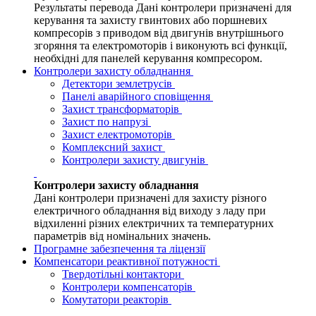
Результаты перевода Дані контролери призначені для
керування та захисту гвинтових або поршневих
компресорів з приводом від двигунів внутрішнього
згоряння та електромоторів і виконують всі функції,
необхідні для панелей керування компресором.
Контролери захисту обладнання
Детектори землетрусів
Панелі аварійного сповіщення
Захист трансформаторів
Захист по напрузі
Захист електромоторів
Комплексний захист
Контролери захисту двигунів
Контролери захисту обладнання
Дані контролери призначені для захисту різного
електричного обладнання від виходу з ладу при
відхиленні різних електричних та температурних
параметрів від номінальних значень.
Програмне забезпечення та ліцензії
Компенсатори реактивної потужності
Твердотільні контактори
Контролери компенсаторів
Комутатори реакторів