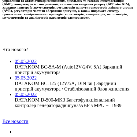
управління та автоматизації бензинових, дизельних та газових електростанцій
(AMF), контролерів їх синхронізації, автоматики введення резерву (АВР або ATS),
зарядних пристроїв акумуляторів, регуляторів напруги генераторів змінного струму
(AVR), регуляторів частоти обертання двигунів, а також широкого спектру
промислових вимірювальних приладів: вольтметрів, амперметрів, частотомірів,
мультиметрів та аналізаторів параметрів електромереж.
Что нового?
05.05.2022
DATAKOM BC-5A-M (Auto12V/24V, 5A) Зарядний
пристрій акумулятора
05.05.2022
DATAKOM BC-125 (12V/5A, DIN rail) Зарядний
пристрій акумулятора / Стабілізований блок живлення
05.05.2022
DATAKOM D-500-MK3 Багатофункціональний
контролер генератора/двигуна/АВР з MPU + J1939
Все новости