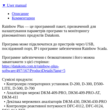
▼ User manual
Описание
Комментарии
Rainbow Plus — це програмний пакет, призначений для
налаштування параметрів програми та моніторингу
різноманітних продуктів Datakom.
Програма може підключатися до пристроїв через USB,
послідовний порт, IP і програмне забезпечення Rainbow Scada.
Програмне забезпечення є безкоштовним і його можна
завантажити з цієї сторінки:
https://datakom.com.tr/rainbow-plus-
software/497/167/ProductDetails?lang=5
Сумісні продукти:
• Контролери генераторних установок D-200, D-300, D500-
LITE, D-500, D-700
• Аналізатори мережі DKM-409-PRO, DKM-409-PRO-AT,
DKM-411
• Декілька мережевих аналізаторів DKM-430, DKM-430-PRO
• Контролери реактивної потужності DFC-0112, DFC-0124,