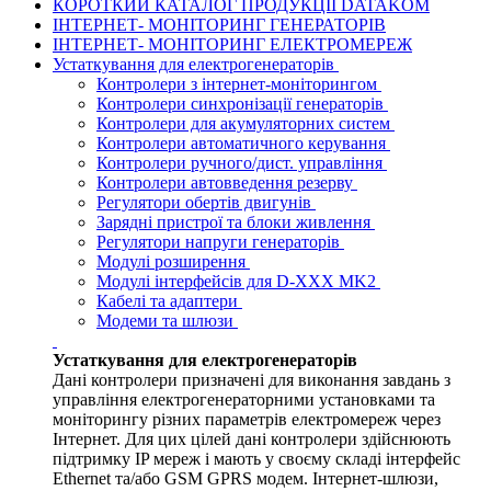
КОРОТКИЙ КАТАЛОГ ПРОДУКЦІЇ DATAKOM
ІНТЕРНЕТ- МОНІТОРИНГ ГЕНЕРАТОРІВ
ІНТЕРНЕТ- МОНІТОРИНГ ЕЛЕКТРОМЕРЕЖ
Устаткування для електрогенераторів
Контролери з інтернет-моніторингом
Контролери синхронізації генераторів
Контролери для акумуляторних систем
Контролери автоматичного керування
Контролери ручного/дист. управління
Контролери автовведення резерву
Регулятори обертів двигунів
Зарядні пристрої та блоки живлення
Регулятори напруги генераторів
Модулі розширення
Модулі інтерфейсів для D-XXX MK2
Кабелі та адаптери
Модеми та шлюзи
Устаткування для електрогенераторів
Дані контролери призначені для виконання завдань з
управління електрогенераторними установками та
моніторингу різних параметрів електромереж через
Інтернет. Для цих цілей дані контролери здійснюють
підтримку IP мереж і мають у своєму складі інтерфейс
Ethernet та/або GSM GPRS модем. Інтернет-шлюзи,