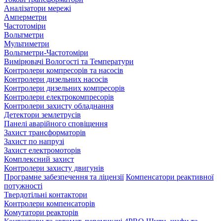
Аналізатори мережі
Амперметри
Частотоміри
Вольтметри
Мультиметри
Вольтметри-Частотоміри
Вимірювачі Вологості та Температури
Контролери компресорів та насосів
Контролери дизельних насосів
Контролери дизельних компресорів
Контролери електрокомпресорів
Контролери захисту обладнання
Детектори землетрусів
Панелі аварійного сповіщення
Захист трансформаторів
Захист по напрузі
Захист електромоторів
Комплексний захист
Контролери захисту двигунів
Програмне забезпечення та ліцензії
Компенсатори реактивної
потужності
Твердотільні контактори
Контролери компенсаторів
Комутатори реакторів