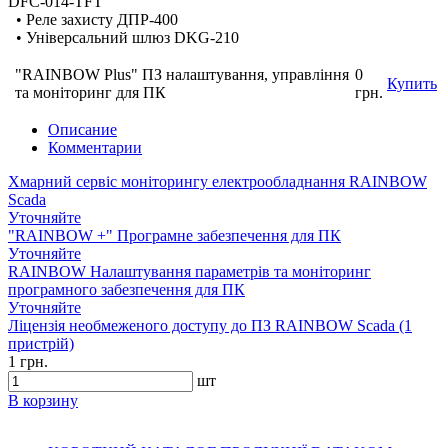
DFC-014-TFT
• Реле захисту ДПР-400
• Універсальний шлюз DKG-210
"RAINBOW Plus" ПЗ налаштування, управління
0
Купить
та моніторинг для ПК
грн.
Описание
Комментарии
Хмарний сервіс моніторингу електрообладнання RAINBOW
Scada
Уточняйте
"RAINBOW +" Програмне забезпечення для ПК
Уточняйте
RAINBOW Налаштування параметрів та моніторинг
програмного забезпечення для ПК
Уточняйте
Ліцензія необмеженого доступу до ПЗ RAINBOW Scada (1
пристрій)
1 грн.
шт
В корзину